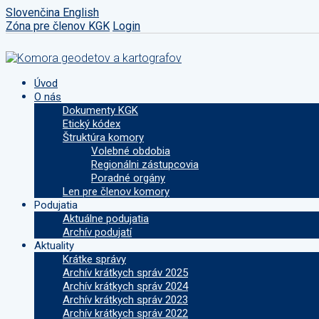
Slovenčina
English
Zóna pre členov KGK
Login
Úvod
O nás
Dokumenty KGK
Etický kódex
Štruktúra komory
Volebné obdobia
Regionálni zástupcovia
Poradné orgány
Len pre členov komory
Podujatia
Aktuálne podujatia
Archív podujatí
Aktuality
Krátke správy
Archív krátkych správ 2025
Archív krátkych správ 2024
Archív krátkych správ 2023
Archív krátkych správ 2022