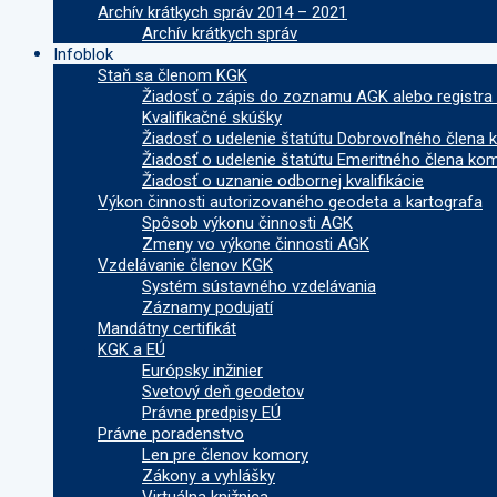
Archív krátkych správ 2014 – 2021
Archív krátkych správ
Infoblok
Staň sa členom KGK
Žiadosť o zápis do zoznamu AGK alebo registra
Kvalifikačné skúšky
Žiadosť o udelenie štatútu Dobrovoľného člena
Žiadosť o udelenie štatútu Emeritného člena ko
Žiadosť o uznanie odbornej kvalifikácie
Výkon činnosti autorizovaného geodeta a kartografa
Spôsob výkonu činnosti AGK
Zmeny vo výkone činnosti AGK
Vzdelávanie členov KGK
Systém sústavného vzdelávania
Záznamy podujatí
Mandátny certifikát
KGK a EÚ
Európsky inžinier
Svetový deň geodetov
Právne predpisy EÚ
Právne poradenstvo
Len pre členov komory
Zákony a vyhlášky