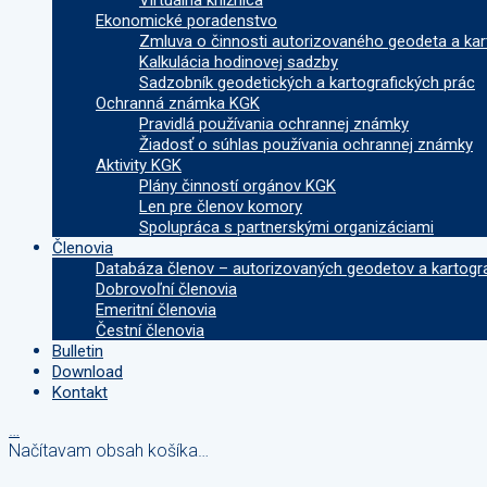
Virtuálna knižnica
Ekonomické poradenstvo
Zmluva o činnosti autorizovaného geodeta a kar
Kalkulácia hodinovej sadzby
Sadzobník geodetických a kartografických prác
Ochranná známka KGK
Pravidlá používania ochrannej známky
Žiadosť o súhlas používania ochrannej známky
Aktivity KGK
Plány činností orgánov KGK
Len pre členov komory
Spolupráca s partnerskými organizáciami
Členovia
Databáza členov – autorizovaných geodetov a kartogr
Dobrovoľní členovia
Emeritní členovia
Čestní členovia
Bulletin
Download
Kontakt
…
Načítavam obsah košíka…