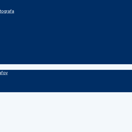
tografa
afov