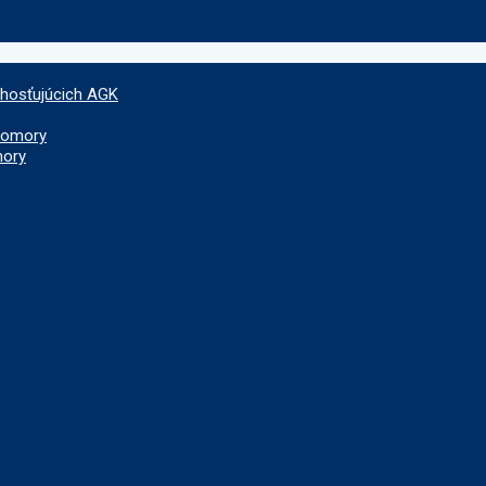
 hosťujúcich AGK
 komory
mory